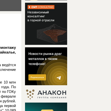
 монтажу
айкалье,
а ведётся
ключение
ке 10 млн
года. По
т по ГОКу
 феврале
н рублей.
а первой
" 10,089