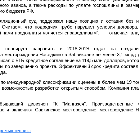
ого аванса, а также расходы по уплате госпошлины в разме
ого бюджета РФ.
елляционный суд поддержал нашу позицию и оставил без и
 Считаем, что подрядчик грубо нарушил условия договора,
й нами предоплаты является справедливым", — отмечает вла
" планирует направить в 2018-2019 годах на создани
а месторождении Наседкино в Забайкалье не менее 3,1 млрд 
исал с ВТБ кредитное соглашение на 118,5 млн долларов, кото
ы по завершению проекта. Эффективный срок кредита составля
ода.
по международной классификации оценены в более чем 19 то
 с возможностью разработки открытым способом. Компания пл
бывающий дивизион ГК "Мангазея". Производственные 
ае и включают Савкинское месторождение, месторождение Н
ромышленника