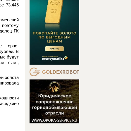
ре 73,445
зменений
 поэтому
делец ГК
е горно-
рублей. В
рые будут
ет 7 лет,
нн золота
анировала
мощности
аседкино