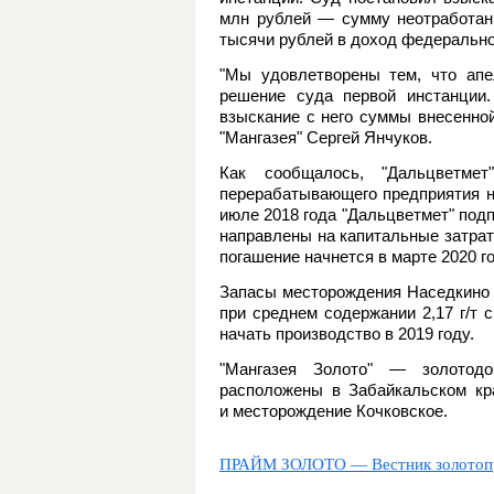
млн рублей — сумму неотработанн
тысячи рублей в доход федеральн
"Мы удовлетворены тем, что ап
решение суда первой инстанции.
взыскание с него суммы внесенно
"Мангазея" Сергей Янчуков.
Как сообщалось, "Дальцветмет
перерабатывающего предприятия н
июле 2018 года "Дальцветмет" подп
направлены на капитальные затрат
погашение начнется в марте 2020 г
Запасы месторождения Наседкино 
при среднем содержании 2,17 г/т
начать производство в 2019 году.
"Мангазея Золото" — золотодо
расположены в Забайкальском кр
и месторождение Кочковское.
ПРАЙМ ЗОЛОТО — Вестник золотоп