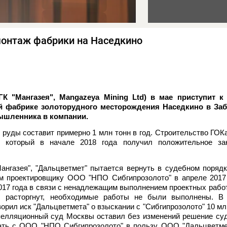
 монтаж фабрики на Наседкино
К "Мангазея", Mangazeya Mining Ltd) в мае приступит к
й фабрике золоторудного месторождения Наседкино в Заб
ышленника в компании.
руды составит примерно 1 млн тонн в год. Строительство ГОК
 который в начале 2018 года получил положительное за
ангазея", "Дальцветмет" пытается вернуть в судебном поряд
м проектировщику ООО "НПО Сибгипрозолото" в апреле 2017 
2017 года в связи с ненадлежащим выполнением проектных рабо
 расторгнут, необходимые работы не были выполнены. В
рил иск "Дальцветмета" о взыскании с "Сибгипрозолото" 10 мл
елляционный суд Москвы оставил без изменений решение суд
ать с ООО "НПО Сибгипрозолото" в пользу ООО "Дальцветмет