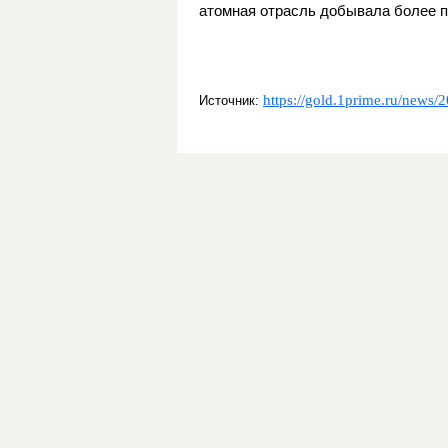
атомная отрасль добывала более п
https://gold.1prime.ru/news
Источник: