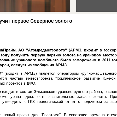
учит первое Северное золото
/Прайм. АО "Атомредметзолото" (АРМЗ, входит в госко
м году получить первую партию золота на урановом место
ирование уранового комбината было заморожено в 2011 го
 уран, следует из сообщения АРМЗ.
" (входит в АРМЗ) является оператором крупномасштабного 
ется частью инвестпроекта "Комплексное развитие Южной 
ных проектов в ДФО.
входит в состав Эльконского ураново-рудного района, распо
оме урана здесь есть значительные запасы золота. Пре
 утвердить в ГКЗ геологический отчет с подсчетом запасо
 новый проект для "Росатома". В советские времена отече