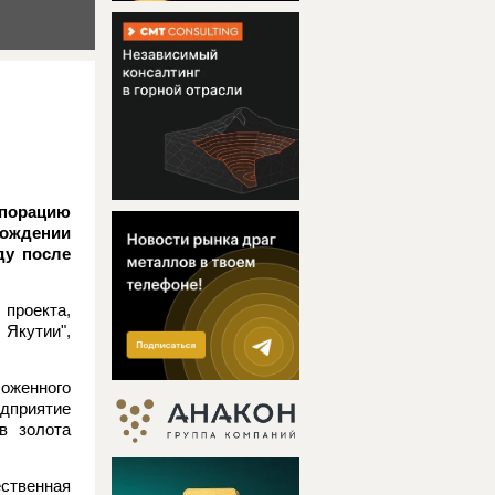
рпорацию
рождении
ду после
проекта,
Якутии",
ложенного
дприятие
в золота
ственная