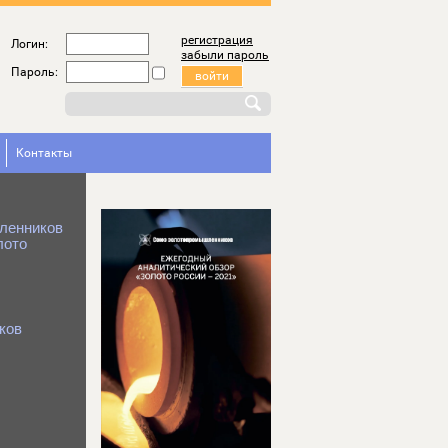
регистрация
Логин:
забыли пароль
Пароль:
Контакты
ленников
лото
ков